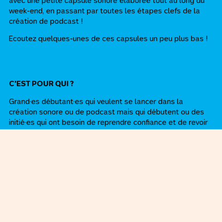
avec une petite capsule sonore élaborée tout au long du
week-end, en passant par toutes les étapes clefs de la
création de podcast !
Ecoutez quelques-unes de ces capsules un peu plus bas !
C'EST POUR QUI ?
Grand·es débutant·es qui veulent se lancer dans la
création sonore ou de podcast mais qui débutent ou des
initié·es qui ont besoin de reprendre confiance et de revoir
les bases.
REJOINS POITCAST !