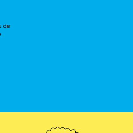
u de
e