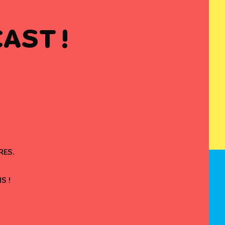
AST !
RES.
S !