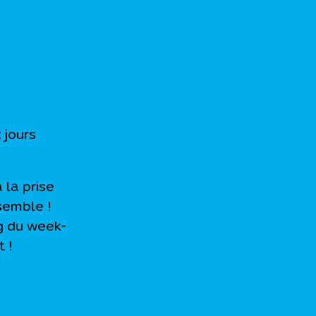
 jours
 la prise
semble !
g du week-
 !