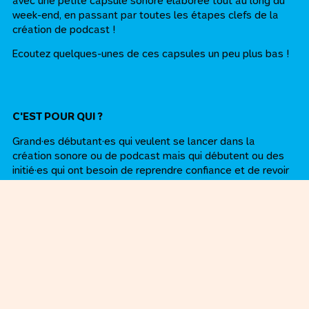
avec une petite capsule sonore élaborée tout au long du
week-end, en passant par toutes les étapes clefs de la
création de podcast !
Ecoutez quelques-unes de ces capsules un peu plus bas !
C'EST POUR QUI ?
Grand·es débutant·es qui veulent se lancer dans la
création sonore ou de podcast mais qui débutent ou des
initié·es qui ont besoin de reprendre confiance et de revoir
les bases.
REJOINS POITCAST !